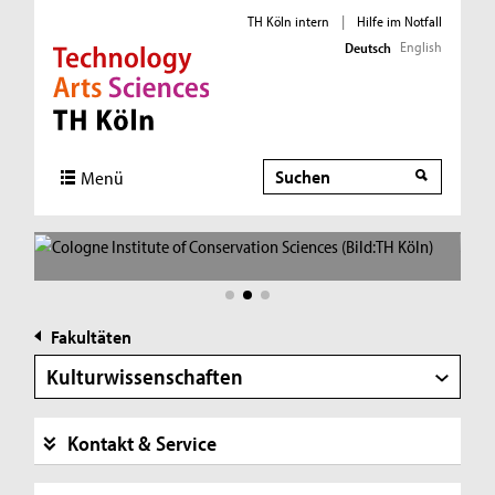
TH Köln intern
|
Hilfe im Notfall
English
Deutsch
Direkt zur Hauptnavigation
Direkt zur Subnavigation
Direkt zum Inhalt
Direkt zum Fußbereich
Suche
Suche
Menü
Fakultäten
Kulturwissenschaften
Kontakt & Service