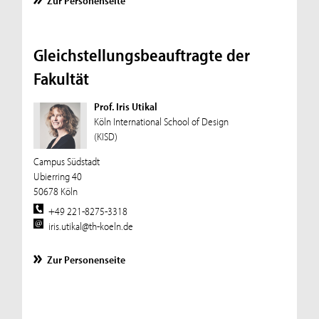
Zur Personenseite
Gleichstellungsbeauftragte der
Fakultät
Prof. Iris Utikal
Köln International School of Design
(KISD)
Campus Südstadt
Ubierring 40
50678 Köln
+49 221-8275-3318
iris.utikal@th-koeln.de
Zur Personenseite