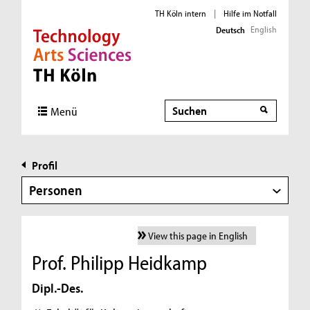
TH Köln intern
|
Hilfe im Notfall
English
Deutsch
Direkt zur Hauptnavigation
Direkt zur Subnavigation
Direkt zum Inhalt
Direkt zum Fußbereich
Suche
Menü
Profil
Personen
View this page in English
Prof. Philipp Heidkamp
Dipl.-Des.