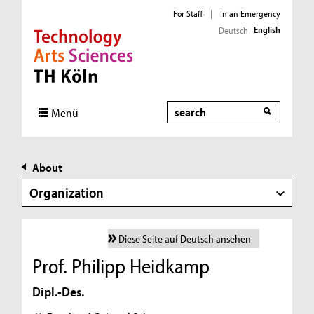
For Staff
|
In an Emergency
English
Deutsch
Direkt zur Hauptnavigation
Direkt zur Subnavigation
Direkt zum Inhalt
Direkt zum Fußbereich
Search
Menü
About
Organization
Diese Seite auf Deutsch ansehen
Prof. Philipp Heidkamp
Dipl.-Des.