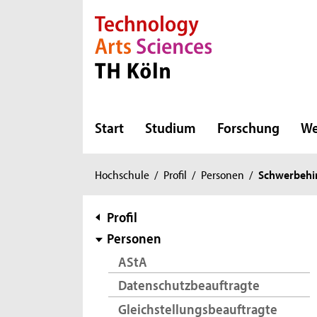
Direkt zur Hauptnavigation
Direkt zur Subnavigation
Direkt zum Inhalt
Direkt zum Fußbereich
Start
Studium
Forschung
We
Sie
Hochschule
/
Profil
/
Personen
/
Schwerbehi
sind
hier:
Subnavigation
Profil
Personen
AStA
Datenschutzbeauftragte
Gleichstellungsbeauftragte