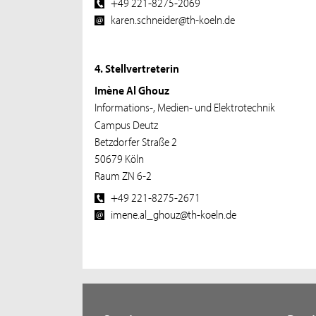
+49 221-8275-2069
karen.schneider@th-koeln.de
4. Stellvertreterin
Imène Al Ghouz
Informations-, Medien- und Elektrotechnik
Campus Deutz
Betzdorfer Straße 2
50679 Köln
Raum ZN 6-2
+49 221-8275-2671
imene.al_ghouz@th-koeln.de