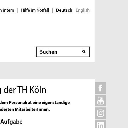
n intern
Hilfe im Notfall
English
|
|
Deutsch
Suche
 der TH Köln
dem Personalrat eine eigenständige
nderten MitarbeiterInnen.
 Aufgabe