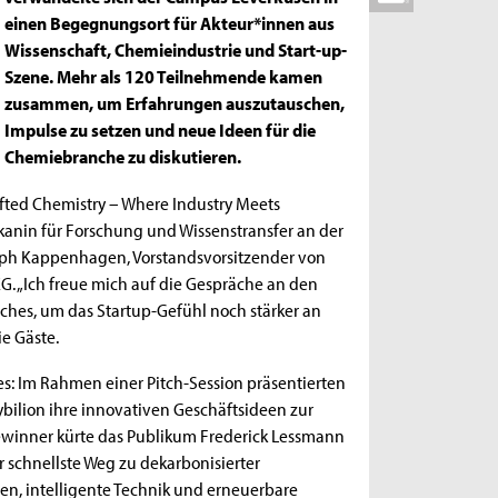
einen Begegnungsort für Akteur*innen aus
Wissenschaft, Chemieindustrie und Start-up-
Szene. Mehr als 120 Teilnehmende kamen
zusammen, um Erfahrungen auszutauschen,
Impulse zu setzen und neue Ideen für die
Chemiebranche zu diskutieren.
fted Chemistry – Where Industry Meets
odekanin für Forschung und Wissenstransfer an der
oph Kappenhagen, Vorstandsvorsitzender von
. „Ich freue mich auf die Gespräche an den
ches, um das Startup-Gefühl noch stärker an
ie Gäste.
s: Im Rahmen einer Pitch-Session präsentierten
ybilion ihre innovativen Geschäftsideen zur
ewinner kürte das Publikum Frederick Lessmann
 schnellste Weg zu dekarbonisierter
en, intelligente Technik und erneuerbare