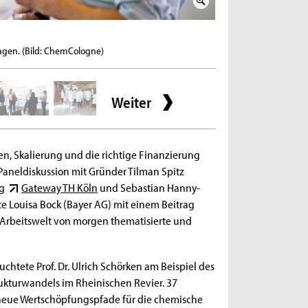
2 / 8
agen. (Bild: ChemCologne)
Gründer Frederick Les
Weiter
, Skalierung und die richtige Finanzierung
Paneldiskussion mit Gründer Tilman Spitz
ng
Gateway TH Köln
und Sebastian Hanny-
te Louisa Bock (Bayer AG) mit einem Beitrag
e Arbeitswelt von morgen thematisierte und
chtete Prof. Dr. Ulrich Schörken am Beispiel des
rukturwandels im Rheinischen Revier. 37
neue Wertschöpfungspfade für die chemische