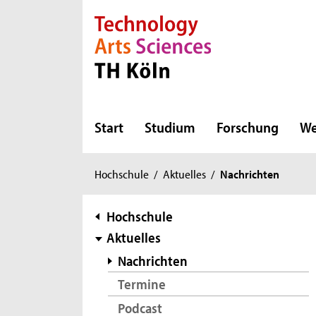
Direkt zur Hauptnavigation
Direkt zur Subnavigation
Direkt zum Inhalt
Direkt zum Fußbereich
Start
Studium
Forschung
We
Sie
Hochschule
/
Aktuelles
/
Nachrichten
sind
hier:
Subnavigation
Hochschule
Aktuelles
Nachrichten
Termine
Podcast