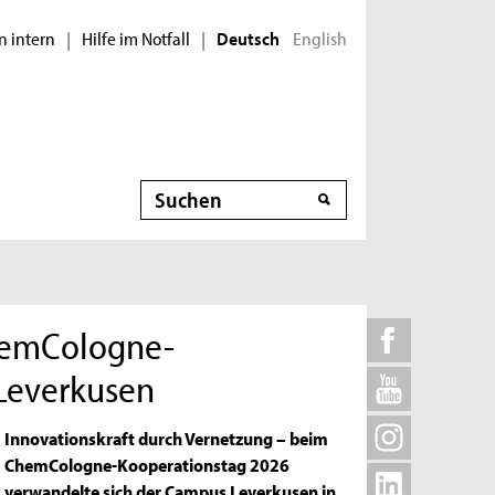
n intern
Hilfe im Notfall
English
|
|
Deutsch
Suche
ChemCologne-
Leverkusen
Innovationskraft durch Vernetzung – beim
ChemCologne-Kooperationstag 2026
verwandelte sich der Campus Leverkusen in