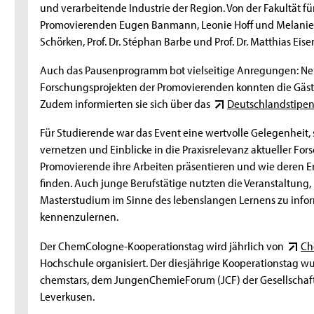
und verarbeitende Industrie der Region. Von der Fakultät 
Promovierenden Eugen Banmann, Leonie Hoff und Melanie Sch
Schörken, Prof. Dr. Stéphan Barbe und Prof. Dr. Matthias Eisen
Auch das Pausenprogramm bot vielseitige Anregungen: Neb
Forschungsprojekten der Promovierenden konnten die Gäs
Zudem informierten sie sich über das
Deutschlandstipe
Für Studierende war das Event eine wertvolle Gelegenheit, s
vernetzen und Einblicke in die Praxisrelevanz aktueller Fo
Promovierende ihre Arbeiten präsentieren und wie deren E
finden. Auch junge Berufstätige nutzten die Veranstaltung,
Masterstudium im Sinne des lebenslangen Lernens zu infor
kennenzulernen.
Der ChemCologne-Kooperationstag wird jährlich von
Ch
Hochschule organisiert. Der diesjährige Kooperationstag w
chemstars, dem JungenChemieForum (JCF) der Gesellschaft
Leverkusen.