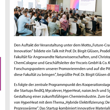
Den Auftakt der Veranstaltung unter dem Motto „Future-Cra
Innovation“ bildete ein Talk mit Prof. Dr. Birgit Glüsen, Pr
Fakultät für Angewandte Naturwissenschaften, und Christ
ChemCologne und Geschäftsleiter der Yncoris GmbH & Co. KG
Forschungspostern unserer Promovierenden und auf die Pit
diese Fakultät zu bringen“, begrüßte Prof. Dr. Birgit Glüsen d
Es folgte der zentrale Programmpunkt des Kooperationstage
die Startups findIQ, Mycolever, HyperHeat, naion.tech und S
Gestaltung einer zukunftsfähigen Chemieindustrie. Zum G
von HyperHeat mit dem Thema „Hybride Elektrifizierung: Der
Prozesswärme“. Das Startup kombiniert innovative Materiali