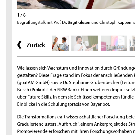
1 / 8
Begrüßungstalk mit Prof. Dr. Birgit Glüsen und Christoph Kappenh
Zurück
Wie lassen sich Wachstum und Innovation durch Gründungen
gestalten? Diese Frage stand im Fokus der anschließenden 
(goatAM GmbH) sowie Dr. Stephanie Grubenbecher (Leitu
Busch (Prokurist der NRW.Bank). Einen weiteren Impuls setz
über Future Skills, in dem sie Schlüsselkompetenzen für di
Einblicke in die Schulungspraxis von Bayer bot.
Die Transformationskraft wissenschaftlicher Forschung beleu
Graduiertenclusters „Aufbruch“, einem Ankerprojekt des St
Promovierende erforschen mit ihren Forschungsvorhaben 