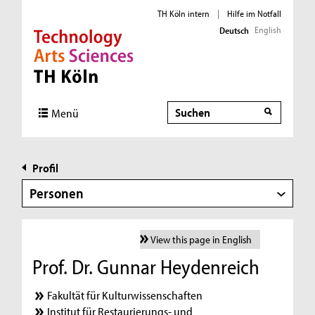
TH Köln intern
|
Hilfe im Notfall
English
Deutsch
Direkt zur Hauptnavigation
Direkt zur Subnavigation
Direkt zum Inhalt
Direkt zum Fußbereich
Suche
Menü
Profil
Personen
View this page in English
Prof. Dr. Gunnar Heydenreich
Fakultät für Kulturwissenschaften
Institut für Restaurierungs- und