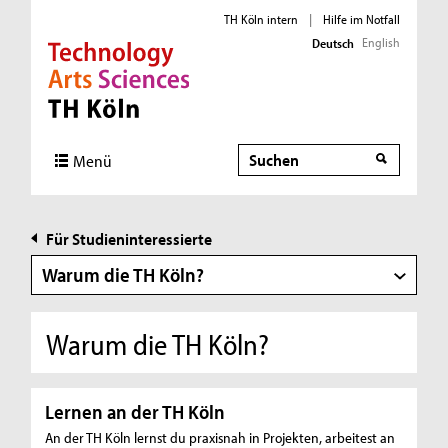
TH Köln intern
|
Hilfe im Notfall
English
Deutsch
Direkt zur Hauptnavigation
Direkt zur Subnavigation
Direkt zum Inhalt
Direkt zum Fußbereich
Suche
Menü
Für Studieninteressierte
Warum die TH Köln?
Warum die TH Köln?
Lernen an der TH Köln
An der TH Köln lernst du praxisnah in Projekten, arbeitest an