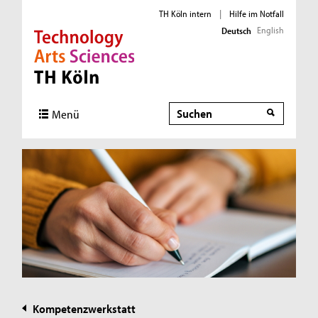
TH Köln intern
|
Hilfe im Notfall
English
Deutsch
Direkt zur Hauptnavigation
Direkt zur Subnavigation
Direkt zum Inhalt
Direkt zum Fußbereich
Suche
Menü
Kompetenzwerkstatt