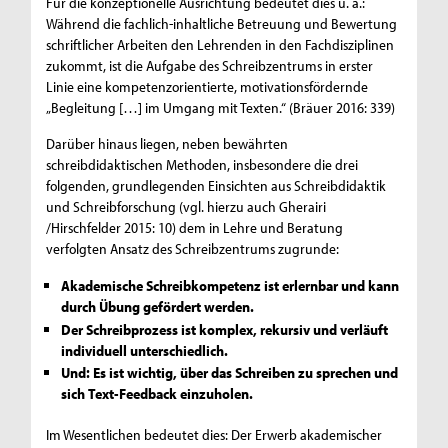
Für die konzeptionelle Ausrichtung bedeutet dies u. a.:
Während die fachlich-inhaltliche Betreuung und Bewertung
schriftlicher Arbeiten den Lehrenden in den Fachdisziplinen
zukommt, ist die Aufgabe des Schreibzentrums in erster
Linie eine kompetenzorientierte, motivationsfördernde
„Begleitung […] im Umgang mit Texten.“ (Bräuer 2016: 339)
Darüber hinaus liegen, neben bewährten
schreibdidaktischen Methoden, insbesondere die drei
folgenden, grundlegenden Einsichten aus Schreibdidaktik
und Schreibforschung (vgl. hierzu auch Gherairi
/Hirschfelder 2015: 10) dem in Lehre und Beratung
verfolgten Ansatz des Schreibzentrums zugrunde:
Akademische Schreibkompetenz ist erlernbar und kann
durch Übung gefördert werden.
Der Schreibprozess ist komplex, rekursiv und verläuft
individuell unterschiedlich.
Und: Es ist wichtig, über das Schreiben zu sprechen und
sich Text-
Feedback
einzuholen.
Im Wesentlichen bedeutet dies: Der Erwerb akademischer