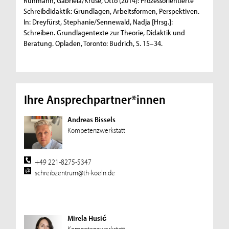
Ruhmann, Gabriela/Kruse, Otto (2014): Prozessorientierte
Schreibdidaktik: Grundlagen, Arbeitsformen, Perspektiven.
In: Dreyfürst, Stephanie/Sennewald, Nadja [Hrsg.]:
Schreiben. Grundlagentexte zur Theorie, Didaktik und
Beratung. Opladen, Toronto: Budrich, S. 15–34.
Ihre Ansprechpartner*innen
Andreas Bissels
Kompetenzwerkstatt
+49 221-8275-5347
schreibzentrum@th-koeln.de
Mirela Husić
Kompetenzwerkstatt