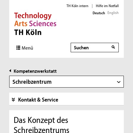
TH Köln intern
|
Hilfe im Notfall
English
Deutsch
Direkt zur Hauptnavigation
Direkt zur Subnavigation
Direkt zum Inhalt
Direkt zum Fußbereich
Suche
Menü
Kompetenzwerkstatt
Schreibzentrum
Kontakt & Service
Das Konzept des
Schreibzentrums