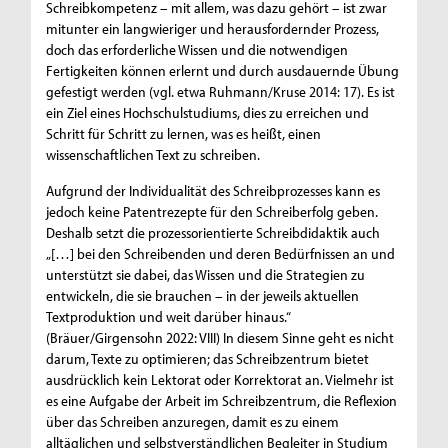
Schreibkompetenz – mit allem, was dazu gehört – ist zwar
mitunter ein langwieriger und herausfordernder Prozess,
doch das erforderliche Wissen und die notwendigen
Fertigkeiten können erlernt und durch ausdauernde Übung
gefestigt werden (vgl. etwa Ruhmann/Kruse 2014: 17). Es ist
ein Ziel eines Hochschulstudiums, dies zu erreichen und
Schritt für Schritt zu lernen, was es heißt, einen
wissenschaftlichen Text zu schreiben.
Aufgrund der Individualität des Schreibprozesses kann es
jedoch keine Patentrezepte für den Schreiberfolg geben.
Deshalb setzt die prozessorientierte Schreibdidaktik auch
„[…] bei den Schreibenden und deren Bedürfnissen an und
unterstützt sie dabei, das Wissen und die Strategien zu
entwickeln, die sie brauchen – in der jeweils aktuellen
Textproduktion und weit darüber hinaus.“
(Bräuer/Girgensohn 2022: VIII) In diesem Sinne geht es nicht
darum, Texte zu optimieren; das Schreibzentrum bietet
ausdrücklich kein Lektorat oder Korrektorat an. Vielmehr ist
es eine Aufgabe der Arbeit im Schreibzentrum, die Reflexion
über das Schreiben anzuregen, damit es zu einem
alltäglichen und selbstverständlichen Begleiter in Studium