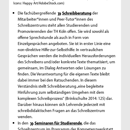
Icons: Happy Art/AdobeStock.com)
Die fachübergreifende
Schreibberatung
der
Mitarbeiter*innen und Peer-Tutor*innen des
Schreibzentrums steht allen Studierenden und
Promovierenden der TH Köln offen. Sie wird sowohl als
offene Sprechstunde als auch in Form von
Einzelgesprächen angeboten. Sie ist in erster Linie eine
non-direktive Hilfe-zur-Selbsthilfe: In vertraulichen
Gesprächen werden die individuellen Herausforderungen
des Schreibens und/oder konkrete Texte thematisiert, um
gemeinsam, im Dialog Antworten oder Lösungen zu
finden. Die Verantwortung für die eigenen Texte bleibt
dabei immer bei den Ratsuchenden. In diesem
Verständnis stellt Schreibberatung „eine begleitete
Hinführung zum selbständigen Umgehen mit dem
komplexen Schreibprozess“ (Brinkschulte 2014: 125) dar.
Darüber hinaus können sich Lehrende jederzeit mit
schreibdidaktischen Fragen an das Schreibzentrum
wenden.
In den
Seminaren für Studierende
, die das
Schreibzentrum im Programm der Kompetenzwerkstatt