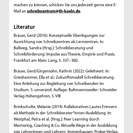
machen zu können, schicken Sie uns jederzeit gerne eine E-
Mail an
schreibzentrum@th-koeln.de
.
Literatur
Bräuer, Gerd (2016): Konzeptuelle Überlegungen zur
Ausrichtung von Schreibzentren als Lernzentren. In:
Ballweg, Sandra [Hrsg.]: Schreibberatung und
Schreibförderung: Impulse aus Theorie, Empirie und Praxis.
Frankfurt am Main: Lang, S. 337–360.
Bräuer, Gerd/Girgensohn, Kathrin (2022): Geleitwort. In:
Grieshammer, Ella et al.: Zukunftsmodell Schreibberatung.
Eine Anleitung zur Begleitung von Schreibenden im
Studium. 5. unveränd. Auflage. Baltmannsweiler: Schneider
Verlag Hohengehren, S. VIIf.
Brinkschulte, Melanie (2014): Kollaboratives Lautes Erinnern
als Methode in der Schreibberater*innen-Ausbildung. In:
Westphal, Petra et al. [Hrsg.]:
Peer Learning
durch
Mentoring
,
Coaching
& Co. Aktuelle Wege in der Ausbildung
von Lehrerinnen und Lehrern. Immenhausen: Prolog-Verlag,