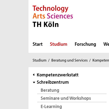
Direkt zur Hauptnavigation
Direkt zur Subnavigation
Direkt zum Inhalt
Direkt zum Fußbereich
Start
Studium
Forschung
We
Sie
Studium
/
Beratung und Services
/
Kompeten
sind
hier:
Subnavigation
Kompetenzwerkstatt
Schreibzentrum
Beratung
Seminare und Workshops
E-Learning