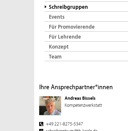
Schreibgruppen
Events
Für Promovierende
Für Lehrende
Konzept
Team
Ihre Ansprechpartner*innen
Andreas Bissels
Kompetenzwerkstatt
+49 221-8275-5347
schreibzentrum@th-koeln.de