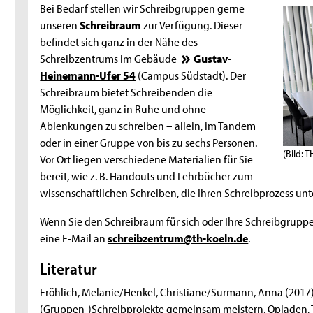
Bei Bedarf stellen wir Schreibgruppen gerne
unseren
Schreibraum
zur Verfügung. Dieser
befindet sich ganz in der Nähe des
Schreibzentrums im Gebäude
Gustav-
Heinemann-Ufer 54
(Campus Südstadt). Der
Schreibraum bietet Schreibenden die
Möglichkeit, ganz in Ruhe und ohne
Ablenkungen zu schreiben – allein, im Tandem
oder in einer Gruppe von bis zu sechs Personen.
(Bild: T
Vor Ort liegen verschiedene Materialien für Sie
bereit, wie z. B.
Handouts
und Lehrbücher zum
wissenschaftlichen Schreiben, die Ihren Schreibprozess unt
Wenn Sie den Schreibraum für sich oder Ihre Schreibgruppe
eine
E-Mail
an
schreibzentrum@th-koeln.de
.
Literatur
Fröhlich, Melanie/Henkel, Christiane/Surmann, Anna (2017
(Gruppen-)Schreibprojekte gemeinsam meistern. Opladen, T