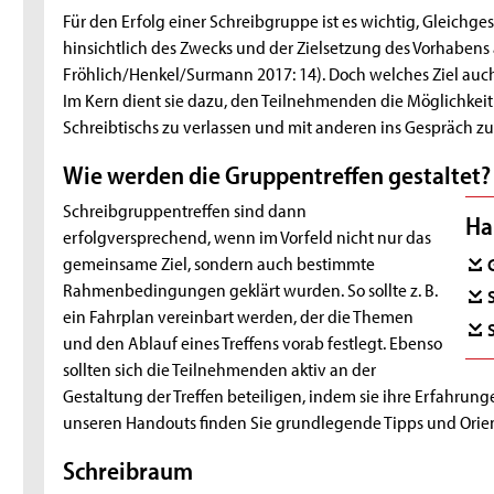
Für den Erfolg einer Schreibgruppe ist es wichtig, Gleichge
hinsichtlich des Zwecks und der Zielsetzung des Vorhabens
Fröhlich/Henkel/Surmann 2017: 14). Doch welches Ziel auch
Im Kern dient sie dazu, den Teilnehmenden die Möglichkeit
Schreibtischs zu verlassen und mit anderen ins Gespräch 
Wie werden die Gruppentreffen gestaltet?
Schreibgruppentreffen sind dann
Ha
erfolgversprechend, wenn im Vorfeld nicht nur das
gemeinsame Ziel, sondern auch bestimmte
Rahmenbedingungen geklärt wurden. So sollte z. B.
ein Fahrplan vereinbart werden, der die Themen
und den Ablauf eines Treffens vorab festlegt. Ebenso
sollten sich die Teilnehmenden aktiv an der
Gestaltung der Treffen beteiligen, indem sie ihre Erfahrun
unseren Handouts finden Sie grundlegende Tipps und Orien
Schreibraum