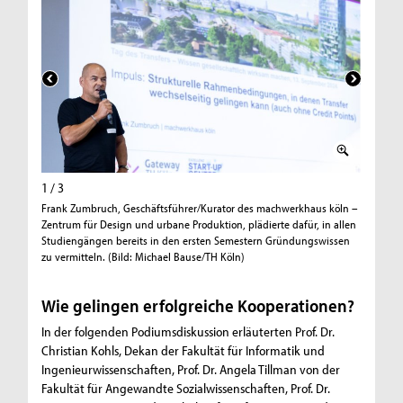
1 / 3
2 / 3
Frank Zumbruch, Geschäftsführer/Kurator des machwerkhaus köln –
Claudia J
Zentrum für Design und urbane Produktion, plädierte dafür, in allen
Förderung
Studiengängen bereits in den ersten Semestern Gründungswissen
Bause/TH
zu vermitteln. (Bild: Michael Bause/TH Köln)
Wie gelingen erfolgreiche Kooperationen?
In der folgenden Podiumsdiskussion erläuterten Prof. Dr.
Christian Kohls, Dekan der Fakultät für Informatik und
Ingenieurwissenschaften, Prof. Dr. Angela Tillman von der
Fakultät für Angewandte Sozialwissenschaften, Prof. Dr.