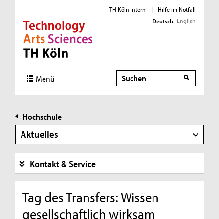
TH Köln intern
|
Hilfe im Notfall
English
Deutsch
Direkt zur Hauptnavigation
Direkt zur Subnavigation
Direkt zum Inhalt
Direkt zum Fußbereich
Suche
Menü
Hochschule
Aktuelles
Kontakt & Service
Tag des Transfers: Wissen
gesellschaftlich wirksam