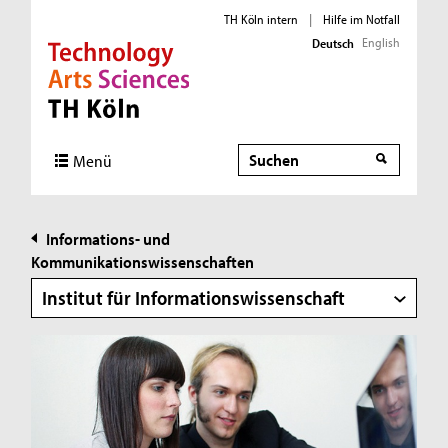
TH Köln intern
|
Hilfe im Notfall
English
Deutsch
Direkt zur Hauptnavigation
Direkt zur Subnavigation
Direkt zum Inhalt
Direkt zum Fußbereich
Suche
Suche
Menü
Informations- und
Kommunikationswissenschaften
Institut für Informationswissenschaft