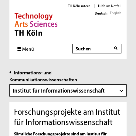
TH Köln intern
|
Hilfe im Notfall
English
Deutsch
Direkt zur Hauptnavigation
Direkt zur Subnavigation
Direkt zum Inhalt
Direkt zum Fußbereich
Suche
Suche
Menü
Informations- und
Kommunikationswissenschaften
Institut für Informationswissenschaft
Forschungsprojekte am Institut
für Informationswissenschaft
Sämtliche Forschungsprojekte sind am Institut für