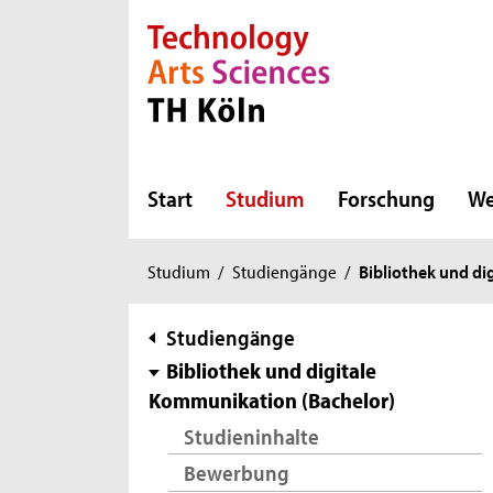
Direkt zur Hauptnavigation
Direkt zur Subnavigation
Direkt zum Inhalt
Direkt zum Fußbereich
Start
Studium
Forschung
We
Sie
Studium
/
Studiengänge
/
Bibliothek und di
sind
hier:
Subnavigation
Studiengänge
Bibliothek und digitale
Kommunikation (Bachelor)
Studieninhalte
Bewerbung