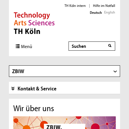
TH Köln intern
|
Hilfe im Notfall
English
Deutsch
Direkt zur Hauptnavigation
Direkt zur Subnavigation
Direkt zum Inhalt
Direkt zum Fußbereich
Suche
Menü
ZBIW
Kontakt & Service
Wir über uns