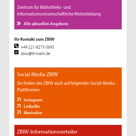
Zentrum für Bibliotheks- und
Informationswissenschaftliche Weiterbildung
Alle aktuellen Angebote
Ihr Kontakt zum ZBIW
+49 221-8275-3693
zbiw@th-koeln.de
Social Media ZBIW
Sie finden das ZBIW auch auf folgenden Social-Media-
Plattformen:
Instagram
LinkedIn
Mastodon
ZBIW-Informationsverteiler