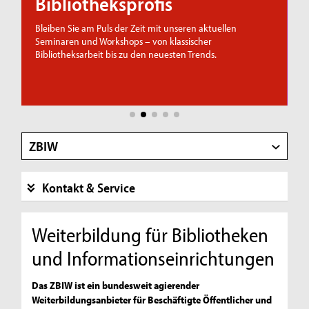
Bibliotheksprofis
te
Bleiben Sie am Puls der Zeit mit unseren aktuellen
E
Seminaren und Workshops – von klassischer
T
Bibliotheksarbeit bis zu den neuesten Trends.
J
B
ZBIW
Kontakt & Service
Weiterbildung für Bibliotheken
und Informationseinrichtungen
Das ZBIW ist ein bundesweit agierender
Weiterbildungsanbieter für Beschäftigte Öffentlicher und