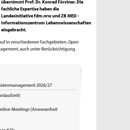
übernimmt Prof. Dr. Konrad Förstner. Die
fachliche Expertise haben die
Landesinitiative fdm.nrw und ZB MED -
Informationszentrum Lebenswissenschaften
eingebracht.
auf in verschiedenen Fachgebieten, Open
anagement, auch unter Berücksichtigung
gsdatenmanagement 2026/27
rslaufzeit)
Online-Meetings (Anwesenheit
z in Köln