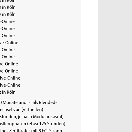
z in Köln
z in Köln
e-Online
e-Online
e-Online
ive-Online
e-Online
e-Online
ive-Online
ive-Online
Live-Online
Live-Online
z in Köln
10 Monate und ist als Blended-
chsel von (virtuellen)
 Stunden, je nach Modulauswahl)
bstlernphasen (etwa 125 Stunden)
ines Zertifikates mit 8 ECTS kann