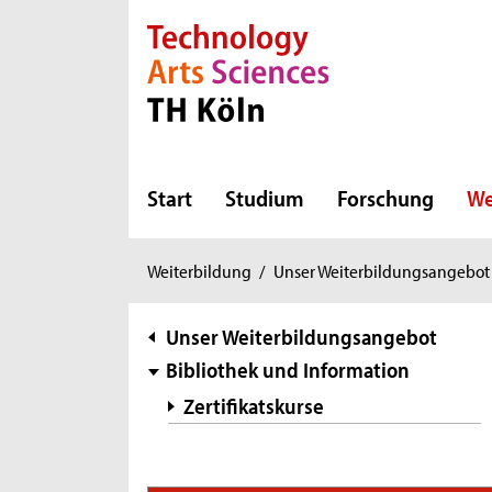
Direkt zur Hauptnavigation
Direkt zur Subnavigation
Direkt zum Inhalt
Direkt zum Fußbereich
Start
Studium
Forschung
We
Sie
Weiterbildung
/
Unser Weiterbildungsangebot
sind
hier:
Subnavigation
Unser Weiterbildungsangebot
Bibliothek und Information
Zertifikatskurse