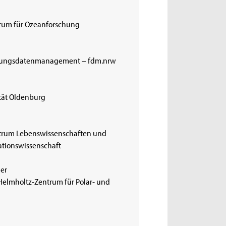
rum für Ozeanforschung
schungsdatenmanagement – fdm.nrw
ität Oldenburg
trum Lebenswissenschaften und
mationswissenschaft
ner
 Helmholtz-Zentrum für Polar- und