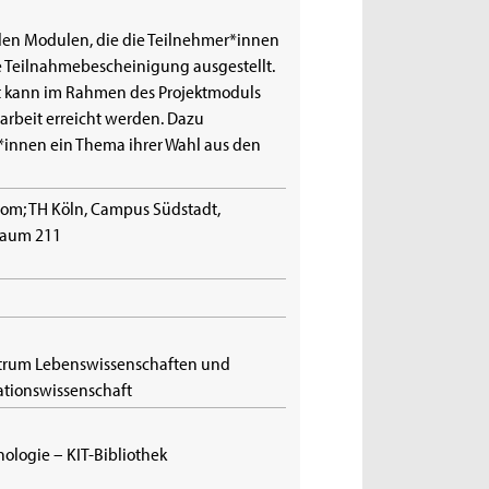
llen Modulen, die die Teilnehmer*innen
ne Teilnahmebescheinigung ausgestellt.
kat kann im Rahmen des Projektmoduls
tarbeit erreicht werden. Dazu
*innen ein Thema ihrer Wahl aus den
om; TH Köln, Campus Südstadt,
 Raum 211
trum Lebenswissenschaften und
mationswissenschaft
hnologie – KIT-Bibliothek