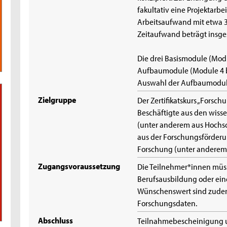
fakultativ eine Projektarb
Arbeitsaufwand mit etwa 36
Zeitaufwand beträgt insg
Die drei Basismodule (Modul
Aufbaumodule (Module 4 b
Auswahl der Aufbaumodule
Zielgruppe
Der Zertifikatskurs „Fors
Beschäftigte aus den wiss
(unter anderem aus Hochs
aus der Forschungsförderu
Forschung (unter anderem 
Zugangsvoraussetzung
Die Teilnehmer*innen müs
Berufsausbildung oder ein
Wünschenswert sind zude
Forschungsdaten.
Abschluss
Teilnahmebescheinigung un