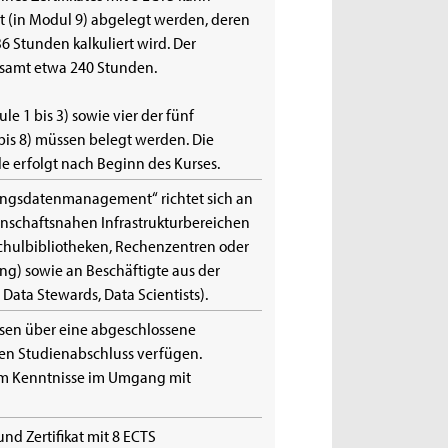
eit (in Modul 9) abgelegt werden, deren
 Stunden kalkuliert wird. Der
esamt etwa 240 Stunden.
e 1 bis 3) sowie vier der fünf
is 8) müssen belegt werden. Die
 erfolgt nach Beginn des Kurses.
chungsdatenmanagement“ richtet sich an
enschaftsnahen Infrastrukturbereichen
chulbibliotheken, Rechenzentren oder
ng) sowie an Beschäftigte aus der
Data Stewards, Data Scientists).
sen über eine abgeschlossene
en Studienabschluss verfügen.
m Kenntnisse im Umgang mit
d Zertifikat mit 8 ECTS