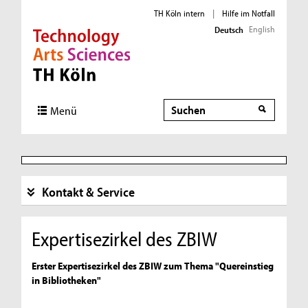
TH Köln intern
|
Hilfe im Notfall
English
Deutsch
Direkt zur Hauptnavigation
Direkt zur Subnavigation
Direkt zum Inhalt
Direkt zum Fußbereich
Suche
Menü
Kontakt & Service
Expertisezirkel des ZBIW
Erster Expertisezirkel des ZBIW zum Thema "Quereinstieg
in Bibliotheken"