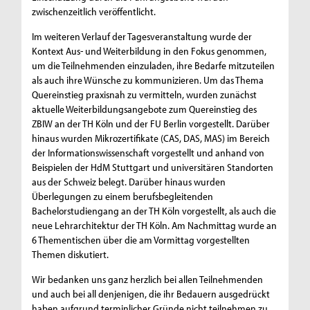
zwischenzeitlich veröffentlicht.
Im weiteren Verlauf der Tagesveranstaltung wurde der
Kontext Aus- und Weiterbildung in den Fokus genommen,
um die Teilnehmenden einzuladen, ihre Bedarfe mitzuteilen
als auch ihre Wünsche zu kommunizieren. Um das Thema
Quereinstieg praxisnah zu vermitteln, wurden zunächst
aktuelle Weiterbildungsangebote zum Quereinstieg des
ZBIW an der TH Köln und der FU Berlin vorgestellt. Darüber
hinaus wurden Mikrozertifikate (CAS, DAS, MAS) im Bereich
der Informationswissenschaft vorgestellt und anhand von
Beispielen der HdM Stuttgart und universitären Standorten
aus der Schweiz belegt. Darüber hinaus wurden
Überlegungen zu einem berufsbegleitenden
Bachelorstudiengang an der TH Köln vorgestellt, als auch die
neue Lehrarchitektur der TH Köln. Am Nachmittag wurde an
6 Thementischen über die am Vormittag vorgestellten
Themen diskutiert.
Wir bedanken uns ganz herzlich bei allen Teilnehmenden
und auch bei all denjenigen, die ihr Bedauern ausgedrückt
haben aufgrund terminlicher Gründe nicht teilnehmen zu