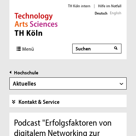
TH Köln intern
|
Hilfe im Notfall
English
Deutsch
Direkt zur Hauptnavigation
Direkt zur Subnavigation
Direkt zum Inhalt
Direkt zum Fußbereich
Suche
Menü
Hochschule
Aktuelles
Kontakt & Service
Podcast "Erfolgsfaktoren von
digitalem Networking zur