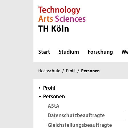
Direkt zur Hauptnavigation
Direkt zur Subnavigation
Direkt zum Inhalt
Direkt zum Fußbereich
Start
Studium
Forschung
We
Sie
Hochschule
/
Profil
/
Personen
sind
hier:
Subnavigation
Profil
Personen
AStA
Datenschutzbeauftragte
Gleichstellungsbeauftragte