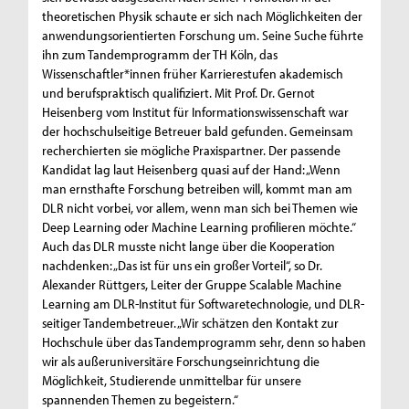
theoretischen Physik schaute er sich nach Möglichkeiten der
anwendungsorientierten Forschung um. Seine Suche führte
ihn zum Tandemprogramm der TH Köln, das
Wissenschaftler*innen früher Karrierestufen akademisch
und berufspraktisch qualifiziert. Mit Prof. Dr. Gernot
Heisenberg vom Institut für Informationswissenschaft war
der hochschulseitige Betreuer bald gefunden. Gemeinsam
recherchierten sie mögliche Praxispartner. Der passende
Kandidat lag laut Heisenberg quasi auf der Hand: „Wenn
man ernsthafte Forschung betreiben will, kommt man am
DLR nicht vorbei, vor allem, wenn man sich bei Themen wie
Deep Learning oder Machine Learning profilieren möchte.“
Auch das DLR musste nicht lange über die Kooperation
nachdenken: „Das ist für uns ein großer Vorteil“, so Dr.
Alexander Rüttgers, Leiter der Gruppe Scalable Machine
Learning am DLR-Institut für Softwaretechnologie, und DLR-
seitiger Tandembetreuer. „Wir schätzen den Kontakt zur
Hochschule über das Tandemprogramm sehr, denn so haben
wir als außeruniversitäre Forschungseinrichtung die
Möglichkeit, Studierende unmittelbar für unsere
spannenden Themen zu begeistern.“