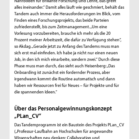
Nährboden für brillante Forschung und Lehre, das greift
alles ineinander.“ Damit alles läuft wie geschmiert, behält das
Tandem auch immer die Herausforderungen im Blick, vom
Finden eines Forschungsprojekts, das beide Parteien
zufriedenstellt, bis zum Zeitmanagement. „Um eine
Vorlesung vorzubereiten, brauche ich mehr als die 20
Prozent meiner Arbeitszeit, die dafür zu Verfügung stehen“,
so Akdag. „Gerade jetzt zu Anfang des Tandems muss man
sich erst mal einfinden. Ich habe ja nicht nur einen neuen
Job, in den ich mich einarbeite, sondern zwei.“ Durch diese
Phase muss man durch, das sieht auch Heisenberg: „Das
Onboarding ist zunächst ein fordernder Prozess, aber
irgendwann kommt die Routine automatisch und dann
haben wir Ressourcen frei für Neues – für Projekte und für
die spannenden Ideen.“
Über das Personalgewinnungskonzept
„PLan_CV“
Das Tandemprogramm ist ein Baustein des Projekts PLan_CV
(„Professur-Laufbahn an Hochschulen für angewandte
Wissenschaften neu denken: Collaboration und