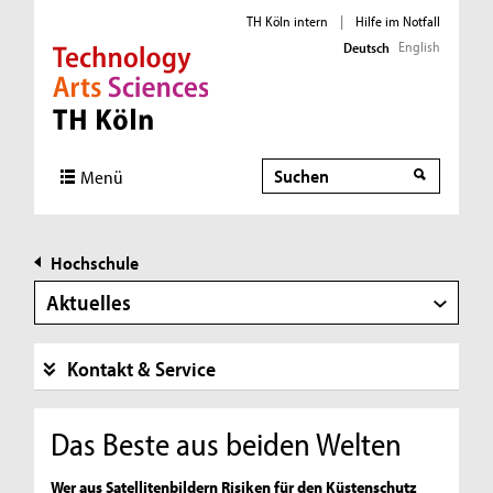
TH Köln intern
|
Hilfe im Notfall
English
Deutsch
Direkt zur Hauptnavigation
Direkt zur Subnavigation
Direkt zum Inhalt
Direkt zum Fußbereich
Suche
Menü
Hochschule
Aktuelles
Kontakt & Service
Das Beste aus beiden Welten
Wer aus Satellitenbildern Risiken für den Küstenschutz