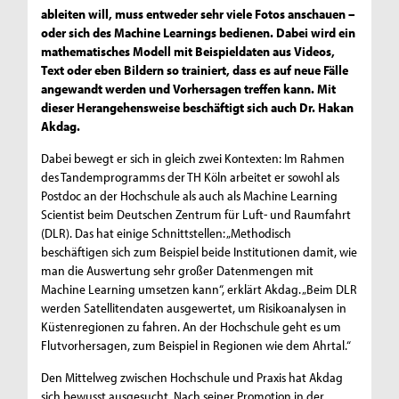
ableiten will, muss entweder sehr viele Fotos anschauen –
oder sich des Machine Learnings bedienen. Dabei wird ein
mathematisches Modell mit Beispieldaten aus Videos,
Text oder eben Bildern so trainiert, dass es auf neue Fälle
angewandt werden und Vorhersagen treffen kann. Mit
dieser Herangehensweise beschäftigt sich auch Dr. Hakan
Akdag.
Dabei bewegt er sich in gleich zwei Kontexten: Im Rahmen
des Tandemprogramms der TH Köln arbeitet er sowohl als
Postdoc an der Hochschule als auch als Machine Learning
Scientist beim Deutschen Zentrum für Luft- und Raumfahrt
(DLR). Das hat einige Schnittstellen: „Methodisch
beschäftigen sich zum Beispiel beide Institutionen damit, wie
man die Auswertung sehr großer Datenmengen mit
Machine Learning umsetzen kann“, erklärt Akdag. „Beim DLR
werden Satellitendaten ausgewertet, um Risikoanalysen in
Küstenregionen zu fahren. An der Hochschule geht es um
Flutvorhersagen, zum Beispiel in Regionen wie dem Ahrtal.“
Den Mittelweg zwischen Hochschule und Praxis hat Akdag
sich bewusst ausgesucht. Nach seiner Promotion in der