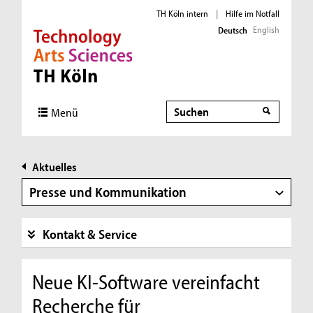
TH Köln intern
|
Hilfe im Notfall
English
Deutsch
Direkt zur Hauptnavigation
Direkt zur Subnavigation
Direkt zum Inhalt
Direkt zum Fußbereich
Suche
Menü
Aktuelles
Presse und Kommunikation
Kontakt & Service
Neue KI-Software vereinfacht
Recherche für