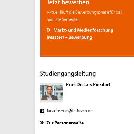
Jetzt bewerben
Aktuell läuft die Bewerbungsphase für das
nächste Semester.
Markt- und Medienforschung
(Master) – Bewerbung
Studiengangsleitung
Prof. Dr. Lars Rinsdorf
lars.rinsdorf@th-koeln.de
Zur Personenseite