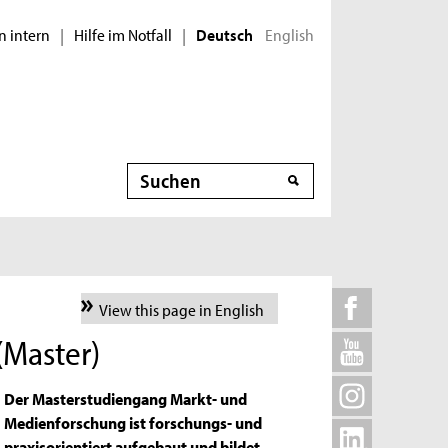
n intern
Hilfe im Notfall
English
|
|
Deutsch
Suche
View this page in English
(Master)
Der Masterstudiengang Markt- und
Medienforschung ist forschungs- und
praxisorientiert aufgebaut und bildet