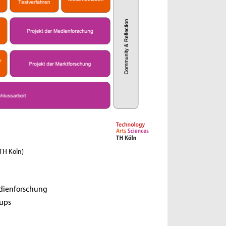
 TH Köln)
edienforschung
ups