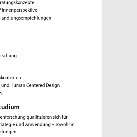
eratungskonzepte
*innenperspektive
e Handlungsempfehlungen
orschung
nkontexten
ia und Human Centered Design
n
Studium
forschung qualifizieren sich für
, Strategie und Anwendung – sowohl in
chtungen.