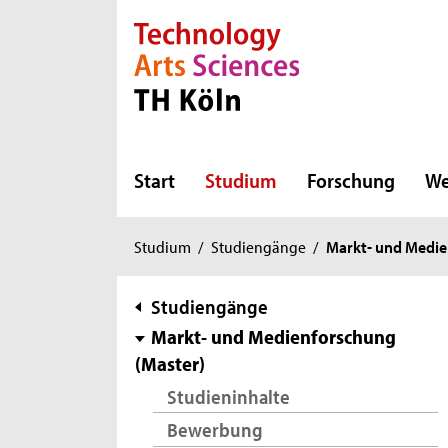
Direkt zur Hauptnavigation
Direkt zur Subnavigation
Direkt zum Inhalt
Direkt zum Fußbereich
Start
Studium
Forschung
We
Sie
Studium
/
Studiengänge
/
Markt- und Medie
sind
hier:
Subnavigation
Studiengänge
Markt- und Medienforschung
(Master)
Studieninhalte
Bewerbung