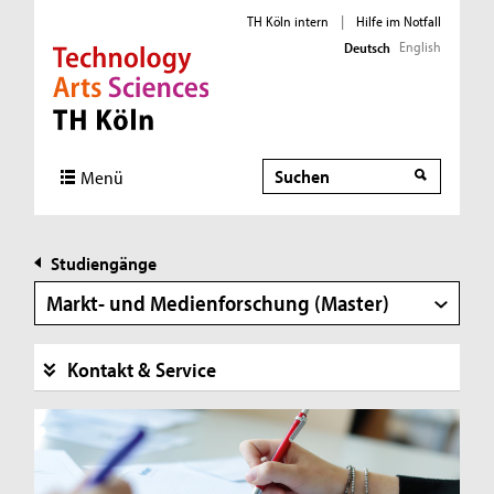
TH Köln intern
|
Hilfe im Notfall
English
Deutsch
Direkt zur Hauptnavigation
Direkt zur Subnavigation
Direkt zum Inhalt
Direkt zum Fußbereich
Suche
Menü
Studiengänge
Markt- und Medienforschung (Master)
Kontakt & Service