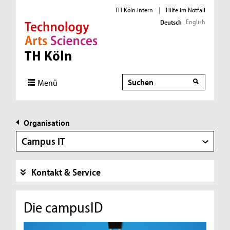
TH Köln intern
|
Hilfe im Notfall
English
Deutsch
Direkt zur Hauptnavigation
Direkt zur Subnavigation
Direkt zum Inhalt
Direkt zum Fußbereich
Suche
Menü
Organisation
Campus IT
Kontakt & Service
Die campusID