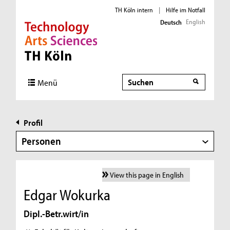
TH Köln intern
|
Hilfe im Notfall
English
Deutsch
Direkt zur Hauptnavigation
Direkt zur Subnavigation
Direkt zum Inhalt
Direkt zum Fußbereich
Suche
Menü
Profil
Personen
View this page in English
Edgar Wokurka
Dipl.-Betr.wirt/in