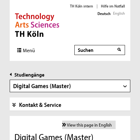
TH Köln intern
|
Hilfe im Notfall
English
Deutsch
Direkt zur Hauptnavigation
Direkt zur Subnavigation
Direkt zum Inhalt
Direkt zum Fußbereich
Suche
Menü
Studiengänge
Digital Games (Master)
Kontakt & Service
View this page in English
Digital Games (Master)