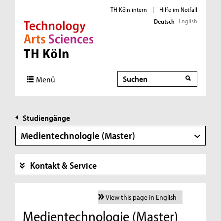
TH Köln intern
|
Hilfe im Notfall
English
Deutsch
Direkt zur Hauptnavigation
Direkt zur Subnavigation
Direkt zum Inhalt
Direkt zum Fußbereich
Suche
Menü
Studiengänge
Medientechnologie (Master)
Kontakt & Service
View this page in English
Medientechnologie (Master)