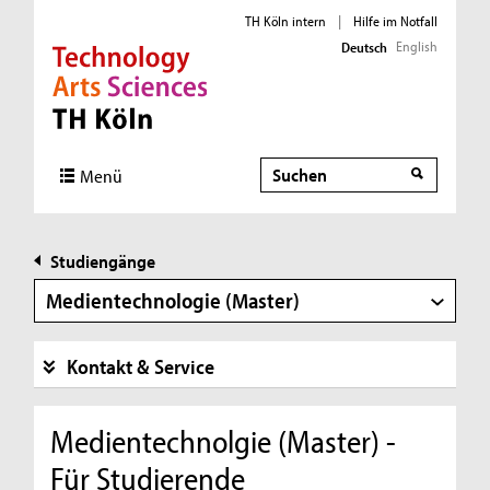
TH Köln intern
|
Hilfe im Notfall
English
Deutsch
Direkt zur Hauptnavigation
Direkt zur Subnavigation
Direkt zum Inhalt
Direkt zum Fußbereich
Suche
Menü
Studiengänge
Medientechnologie (Master)
Kontakt & Service
Medientechnolgie (Master) -
Für Studierende