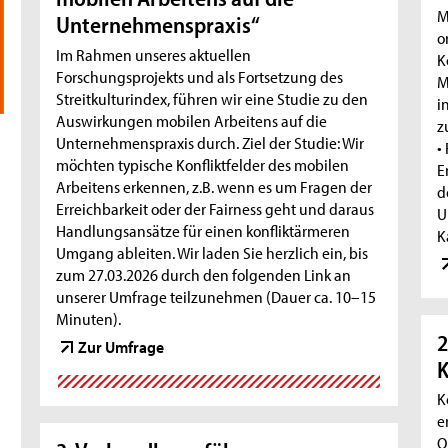
M
Unternehmenspraxis“
o
Im Rahmen unseres aktuellen
K
Forschungsprojekts und als Fortsetzung des
M
Streitkulturindex, führen wir eine Studie zu den
i
Auswirkungen mobilen Arbeitens auf die
z
Unternehmenspraxis durch. Ziel der Studie: Wir
•
möchten typische Konfliktfelder des mobilen
E
Arbeitens erkennen, z.B. wenn es um Fragen der
d
Erreichbarkeit oder der Fairness geht und daraus
U
Handlungsansätze für einen konfliktärmeren
K
Umgang ableiten. Wir laden Sie herzlich ein, bis
zum 27.03.2026 durch den folgenden Link an
unserer Umfrage teilzunehmen (Dauer ca. 10–15
Minuten).
2
Zur Umfrage
K
e
O