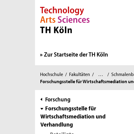
Direkt zur Hauptnavigation
Direkt zur Subnavigation
Direkt zum Inhalt
Direkt zum Fußbereich
Zur Startseite der TH Köln
Wirtschafts-
Sie
Hochschule
/
Fakultäten
/
…
/
Schmalenbac
und
Forschungsstelle für Wirtschaftsmediation u
sind
Rechtswissenschaften
/
hier:
Subnavigation
Forschung
Forschungsstelle für
Wirtschaftsmediation und
Verhandlung