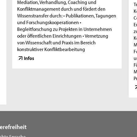
Mediation, Verhandlung, Coaching und
T
Konfliktmanagement durch und fördert den
K
Wissenstransfer durch: • Publikationen, Tagungen
C
und Forschungskooperationen •
E
Begleitforschung zu Projekten in Unternehmen
z
oder öffentlichen Einrichtungen • Vernetzung
K
von Wissenschaft und Praxis im Bereich
M
konstruktiver Konfliktbearbeitung
F
Infos
u
F
M
P
erefreiheit
ichte Sprache