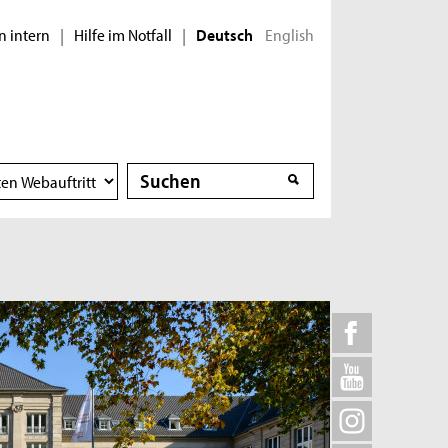
n intern
Hilfe im Notfall
English
|
|
Deutsch
Suche
Suche