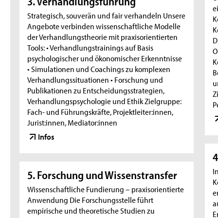
3. Verhandlungsführung
e
Strategisch, souverän und fair verhandeln Unsere
K
Angebote verbinden wissenschaftliche Modelle
K
der Verhandlungstheorie mit praxisorientierten
D
Tools: • Verhandlungstrainings auf Basis
O
psychologischer und ökonomischer Erkenntnisse
K
• Simulationen und Coachings zu komplexen
B
Verhandlungssituationen • Forschung und
u
Publikationen zu Entscheidungsstrategien,
Z
Verhandlungspsychologie und Ethik Zielgruppe:
P
Fach- und Führungskräfte, Projektleiter:innen,
Jurist:innen, Mediator:innen
Infos
4
I
5. Forschung und Wissenstransfer
K
Wissenschaftliche Fundierung – praxisorientierte
e
Anwendung Die Forschungsstelle führt
a
empirische und theoretische Studien zu
E