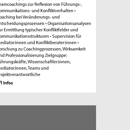
eamcoachings zur Reflexion von Führungs-,
ommunikations- und Konfliktverhalten •
oaching bei Veränderungs- und
ntscheidungsprozessen • Organisationsanalysen
ur Ermittlung typischer Konfliktfelder und
ommunikationsstrukturen • Supervision für
ediator:innen und Konfliktberater:innen •
orschung zu Coachingprozessen, Wirksamkeit
nd Professionalisierung Zielgruppe:
ührungskräfte, Wissenschaftler:innen,
ediator:innen, Teams und
rojektverantwortliche
Infos