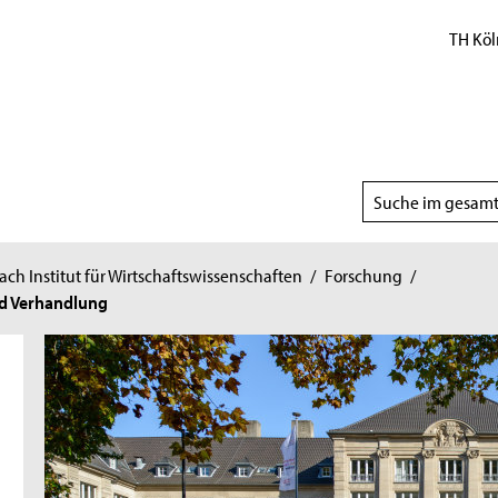
TH Köl
Suchbereich
wählen
h Institut für Wirtschaftswissenschaften
/
Forschung
/
nd Verhandlung