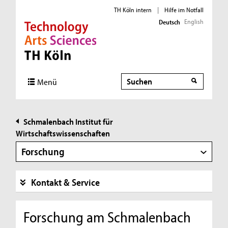
TH Köln intern
|
Hilfe im Notfall
English
Deutsch
Direkt zur Hauptnavigation
Direkt zur Subnavigation
Direkt zum Inhalt
Direkt zum Fußbereich
Suche
Suche
Menü
Schmalenbach Institut für
Wirtschaftswissenschaften
Forschung
Kontakt & Service
Forschung am Schmalenbach