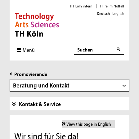
TH Köln intern
|
Hilfe im Notfall
English
Deutsch
Direkt zur Hauptnavigation
Direkt zur Subnavigation
Direkt zum Inhalt
Direkt zum Fußbereich
Suche
Menü
Promovierende
Beratung und Kontakt
Kontakt & Service
View this page in English
Wir sind für Sie da!