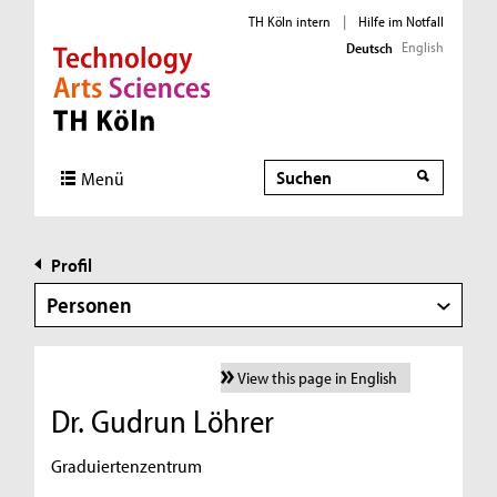
TH Köln intern
|
Hilfe im Notfall
English
Deutsch
Direkt zur Hauptnavigation
Direkt zur Subnavigation
Direkt zum Inhalt
Direkt zum Fußbereich
Suche
Menü
Profil
Personen
View this page in English
Dr. Gudrun Löhrer
Graduiertenzentrum