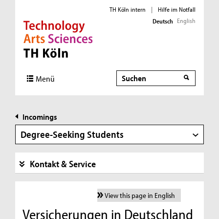
TH Köln intern
|
Hilfe im Notfall
English
Deutsch
Direkt zur Hauptnavigation
Direkt zur Subnavigation
Direkt zum Inhalt
Direkt zum Fußbereich
Suche
Menü
Incomings
Degree-Seeking Students
Kontakt & Service
View this page in English
Versicherungen in Deutschland