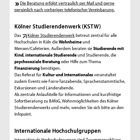
Die Beratung erfolgt vertraulich per Mail und gerne
persönlich nach vorheriger telefonischer Vereinbarung.
Kölner Studierendenwerk (KSTW)
Das
Kölner Studierendenwerk
betreut zentral für alle
Hochschulen in Köln die
Wohnheime
und
Mensen/Cafeterien. Außerdem beraten sie
Studierende mit
Kind
,
internationale Studierende
und Studierende, die
psychosoziale Beratung
oder Hilfe zum Thema
Finanzierung
benötigen.
Das Referat für
Kultur und Internationales
veranstaltet
zudem Events wie Forro-Tanzabende, Sprachenstammtische,
Exkursionen und Länderabende.
Als zentrale Anlaufstelle für Informationen und kurzfristige
Sofortberatung zu BAföG, Wohnmöglichkeiten des Kölner
Studierendenwerks und mehr, wenden Sie sich bitte an den
Infopoint.
Internationale Hochschulgruppen
Internationale Hochschulgruppen sind Zusammenschlüsse