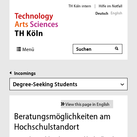
TH Köln intern
|
Hilfe im Notfall
English
Deutsch
Direkt zur Hauptnavigation
Direkt zur Subnavigation
Direkt zum Inhalt
Direkt zum Fußbereich
Suche
Menü
Incomings
Degree-Seeking Students
View this page in English
Beratungsmöglichkeiten am
Hochschulstandort