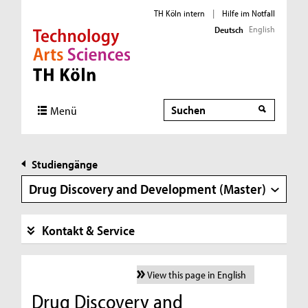
TH Köln intern
|
Hilfe im Notfall
English
Deutsch
Direkt zur Hauptnavigation
Direkt zur Subnavigation
Direkt zum Inhalt
Direkt zum Fußbereich
Suche
Menü
Studiengänge
Drug Discovery and Development (Master)
Kontakt & Service
View this page in English
Drug Discovery and