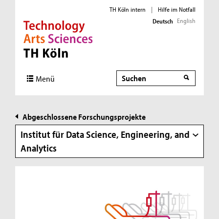
TH Köln intern
|
Hilfe im Notfall
English
Deutsch
Direkt zur Hauptnavigation
Direkt zur Subnavigation
Direkt zum Inhalt
Direkt zum Fußbereich
Suche
Suche
Menü
Abgeschlossene Forschungsprojekte
Institut für Data Science, Engineering, and
Analytics