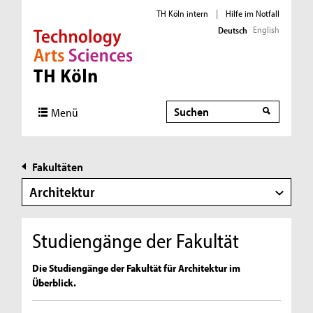
TH Köln intern
|
Hilfe im Notfall
English
Deutsch
Direkt zur Hauptnavigation
Direkt zur Subnavigation
Direkt zum Inhalt
Direkt zum Fußbereich
Suche
Suche
Menü
Fakultäten
Architektur
Studiengänge der Fakultät
Die Studiengänge der Fakultät für Architektur im
Überblick.