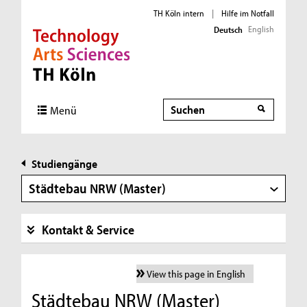
TH Köln intern
|
Hilfe im Notfall
English
Deutsch
Direkt zur Hauptnavigation
Direkt zur Subnavigation
Direkt zum Inhalt
Direkt zum Fußbereich
Suche
Menü
Studiengänge
Städtebau NRW (Master)
Kontakt & Service
View this page in English
Städtebau NRW (Master)