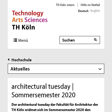
TH Köln intern
|
Hilfe im Notfall
English
Deutsch
Direkt zur Hauptnavigation
Direkt zur Subnavigation
Direkt zum Inhalt
Direkt zum Fußbereich
Suche
Menü
Hochschule
Aktuelles
architectural tuesday |
Sommersemester 2020
Der architectural tuesday der Fakultät für Architektur der
TH Köln widmet sich im Sommersemester 2020 den