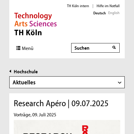
TH Köln intern
|
Hilfe im Notfall
English
Deutsch
Direkt zur Hauptnavigation
Direkt zur Subnavigation
Direkt zum Inhalt
Direkt zum Fußbereich
Suche
Menü
Hochschule
Aktuelles
Research Apéro | 09.07.2025
Vorträge, 09. Juli 2025