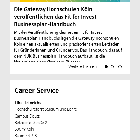
Die Gateway Hochschulen Köln
RI
veröffentlichen das Fit for Invest
St
Businessplan-Handbuch
Mit
un
Mit der Veröffentlichung des neuen Fit for Invest
um
Businessplan-Handbuchs legen die Gateway Hochschulen
Ök
Köln einen aktualisierten und praxisorientierten Leitfaden
Un
für Gründerinnen und Gründer vor. Das Handbuch, das auf
dem NUK-Businessplan-Handbuch aufbaut, ist die
Neuauflage eines Klassikers.
Mehr
Weitere Themen
Career-Service
Elke Heinrichs
Hochschulreferat Studium und Lehre
Campus Deutz
Betzdorfer Straße 2
50679 Köln
Raum ZN 2-3