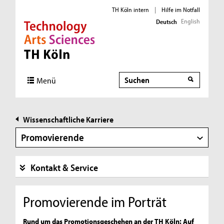
TH Köln intern
|
Hilfe im Notfall
English
Deutsch
Direkt zur Hauptnavigation
Direkt zur Subnavigation
Direkt zum Inhalt
Direkt zum Fußbereich
Suche
Menü
Wissenschaftliche Karriere
Promovierende
Kontakt & Service
Promovierende im Porträt
Rund um das Promotionsgeschehen an der TH Köln: Auf