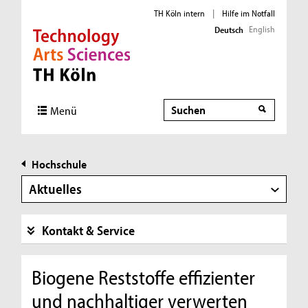
TH Köln intern
|
Hilfe im Notfall
English
Deutsch
Direkt zur Hauptnavigation
Direkt zur Subnavigation
Direkt zum Inhalt
Direkt zum Fußbereich
Suche
Menü
Hochschule
Aktuelles
Kontakt & Service
Biogene Reststoffe effizienter
und nachhaltiger verwerten