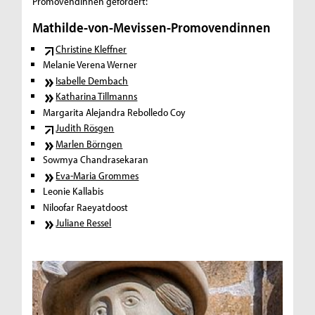
Promovendinnen gefördert:
Mathilde-von-Mevissen-Promovendinnen
Christine Kleffner
Melanie Verena Werner
Isabelle Dembach
Katharina Tillmanns
Margarita Alejandra Rebolledo Coy
Judith Rösgen
Marlen Börngen
Sowmya Chandrasekaran
Eva-Maria Grommes
Leonie Kallabis
Niloofar Raeyatdoost
Juliane Ressel