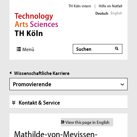
TH Köln intern
|
Hilfe im Notfall
English
Deutsch
Direkt zur Hauptnavigation
Direkt zur Subnavigation
Direkt zum Inhalt
Direkt zum Fußbereich
Suche
Menü
Wissenschaftliche Karriere
Promovierende
Kontakt & Service
View this page in English
Mathilde-von-Mevissen-