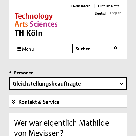
TH Köln intern
|
Hilfe im Notfall
English
Deutsch
Direkt zur Hauptnavigation
Direkt zur Subnavigation
Direkt zum Inhalt
Direkt zum Fußbereich
Suche
Menü
Personen
Gleichstellungsbeauftragte
Kontakt & Service
Wer war eigentlich Mathilde
von Mevissen?