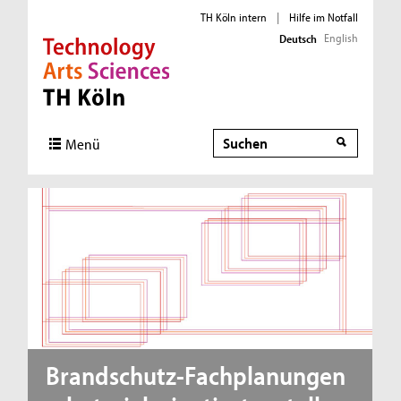
TH Köln intern
|
Hilfe im Notfall
English
Deutsch
Direkt zur Hauptnavigation
Direkt zur Subnavigation
Direkt zum Inhalt
Direkt zum Fußbereich
Suche
Menü
Brandschutz-Fachplanungen