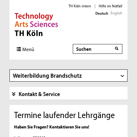
TH Köln intern
|
Hilfe im Notfall
English
Deutsch
Direkt zur Hauptnavigation
Direkt zur Subnavigation
Direkt zum Inhalt
Direkt zum Fußbereich
Suche
Menü
Weiterbildung Brandschutz
Kontakt & Service
Termine laufender Lehrgänge
Haben Sie Fragen? Kontaktieren Sie uns!