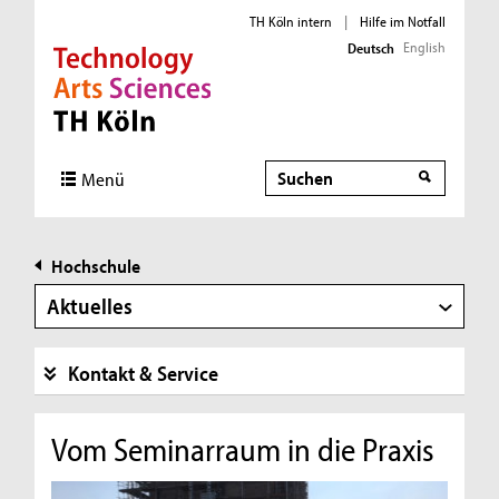
TH Köln intern
|
Hilfe im Notfall
English
Deutsch
Direkt zur Hauptnavigation
Direkt zur Subnavigation
Direkt zum Inhalt
Direkt zum Fußbereich
Suche
Menü
Hochschule
Aktuelles
Kontakt & Service
Vom Seminarraum in die Praxis