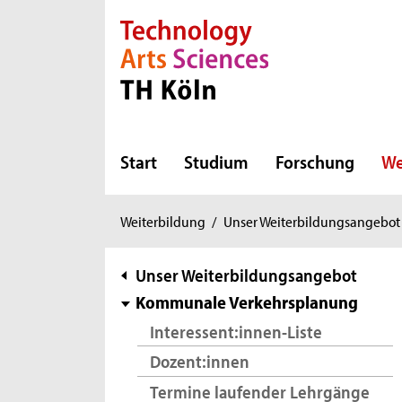
Direkt zur Hauptnavigation
Direkt zur Subnavigation
Direkt zum Inhalt
Direkt zum Fußbereich
Start
Studium
Forschung
We
Sie
Weiterbildung
/
Unser Weiterbildungsangebot
sind
hier:
Subnavigation
Unser Weiterbildungsangebot
Kommunale Verkehrsplanung
Interessent:innen-Liste
Dozent:innen
Termine laufender Lehrgänge