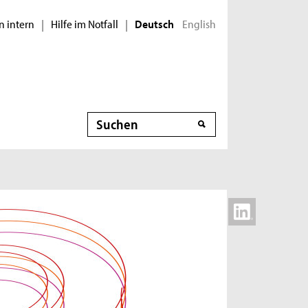
n intern
Hilfe im Notfall
English
|
|
Deutsch
Suche