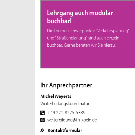
Lehrgang auch modular
buchbar!
Die Themenschwerpunkte "Verkehrsplanung"
und "Straßenplanung" sind auch einzeln
buchbar. Gerne beraten wir Sie hierzu.
Ihr Anprechpartner
Michel Weyerts
Weiterbildungskoordinator
+49 221-8275-5339
weiterbildung@th-koeln.de
Kontaktformular